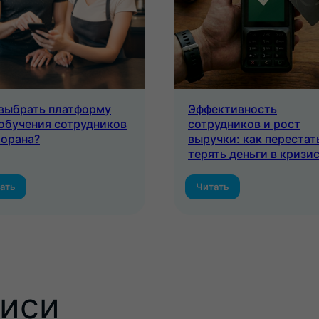
 выбрать платформу
Эффективность
обучения сотрудников
сотрудников и рост
торана?
выручки: как перестат
терять деньги в кризи
ать
Читать
писи