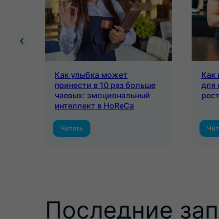
а
Как улыбка может
Как
принести в 10 раз больше
для 
чаевых: эмоциональный
рес
интеллект в HoReCa
Читать
Чит
Последние за