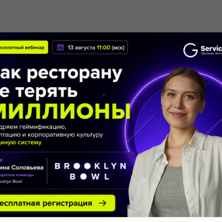
28.07.2026
ндарты сервиса
Добавление н
постоянных
профиль сотр
в обслуживания в
Новая функция ServiceGu
айн-аттестации,
несколько должностей, 
тоянных поездок по
хранить всю статистику 