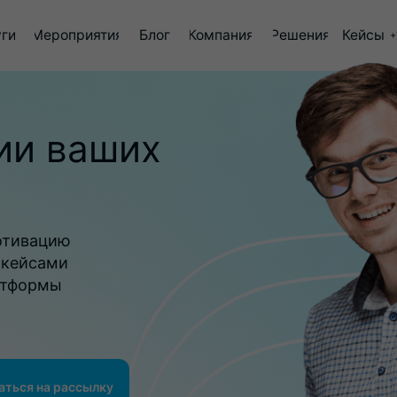
роприятия
Блог
Компания
Решения
Кейсы
+7 (499) 647-73-64
ии ваших
отивацию
 кейсами
атформы
аться на рассылку