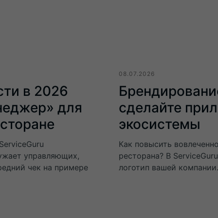
08.07.2026
сти в 2026
Брендирование
неджер» для
сделайте при
есторане
экосистемы
ServiceGuru
Как повысить вовлеченн
ружает управляющих,
ресторана? В ServiceGur
редний чек на примере
логотип вашей компании