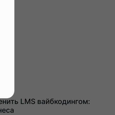
енить LMS вайбкодингом:
неса