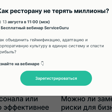
Как ресторану не терять миллионы?
 13
августа в 11:00 (мск)
 Бесплатный вебинар ServiceGuru
ак объединить геймификацию, адаптацию и
орпоративную культуру в единую систему и спасти
рибыль?
знайте на вебинаре
👇
Зарегистрироваться
22.07.2026
сонала или
Можно ли зам
о эффективнее
риски для биз