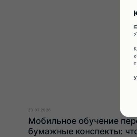

⚡
К
к
п
У
23.07.2026
Мобильное обучение пер
бумажные конспекты: чт