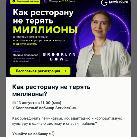
Онлайн-помощник по
обучению: как в «Рататуе»
выстроили сервис и
мотивацию через
ServiceGuru?
Как ресторану не терять
Кейс ресторанного комплекса "Рататуй"
миллионы?
(Ульяновск) про уникальную систему обучения и
мотивации, работу с Сервис-менеджером
📅 13
августа в 11:00 (мск)
⚡ Бесплатный вебинар ServiceGuru
ServiceGuru, HR и удержание.
Как объединить геймификацию, адаптацию и корпоративную
21.05.2025
РЕСТОРАНЫ
культуру в единую систему и спасти прибыль?
Узнайте на вебинаре
👇