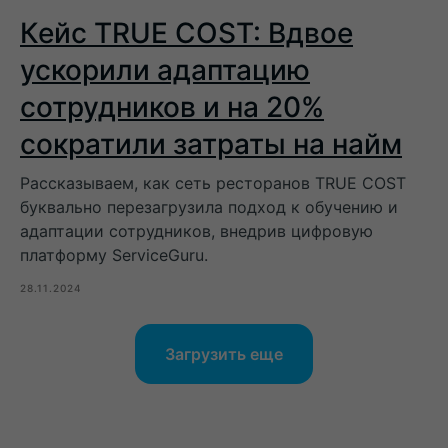
Политика
Кейс TRUE COST: Вдвое
конфиденциальности
Пользовательское соглашение
Договор оферты
Договор оферты оказания
ускорили адаптацию
услуг
Политика использования
cookie
Вы можете отозвать согласие,
сотрудников и на 20%
написав на
support@service.guru
сократили затраты на найм
Сайт задизайнили
BlackSwan.
Рассказываем, как сеть ресторанов TRUE COST
буквально перезагрузила подход к обучению и
адаптации сотрудников, внедрив цифровую
платформу ServiceGuru.
28.11.2024
Загрузить еще