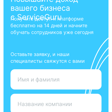
команды
Guru Market –
эксклюзивные
партнерские решения