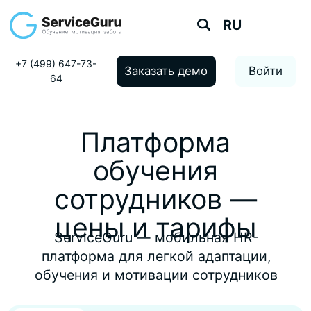
RU
+7 (499) 647-73-
Заказать демо
Войти
64
Платформа
обучения
сотрудников —
цены и тарифы
ServiceGuru — мобильная HR-
платформа для легкой адаптации,
обучения и мотивации сотрудников
Бизнес
Бизнес+
Корпоративный
Самый
Бизнес
популярный
Для растущих
компаний
·
30-300