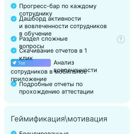
Помощь методолога
Анализ текущей системы
обучения, рекомендации по
улучшению системы онбординга
Профессиональная сертификация
Сопровождение
Техподдержка
24/7
Возможность
добавление
5 администраторов.
Эксклюзивные бонусы
План внедрения HR-платформы
Guru Promo –
cпецпредложения для вашей
команды