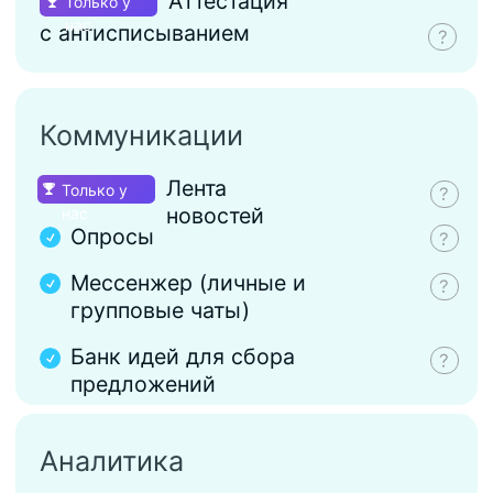
Подробные отчеты по
прохождению аттестации
Геймификация\мотивация
Брендированные
сертификаты
Рейтинг сотрудников и
подразделений
Мотивация через
баллы и награды
HR-забота/HR-поддержка
График работы и
корпоративных мероприятий
Корпоративная соцсеть
Дни
рождения