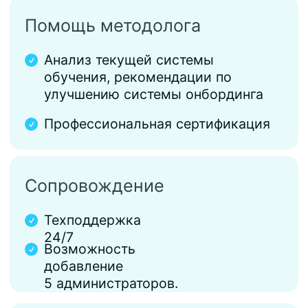
Записаться на экскурсию по
платформе
Получить персональные условия
Обучение и адаптация
Готовые
Топ
функционал
курсы
Модуль «меню/
каталог»
Курсы в формате
микрообучения
Конструктор
курсов
Пребординг и
онбординг
Тесты и
задания
Индивидуальная
траектория обучения
Библиотека с
неограниченным
хранилищем
Автоматическая