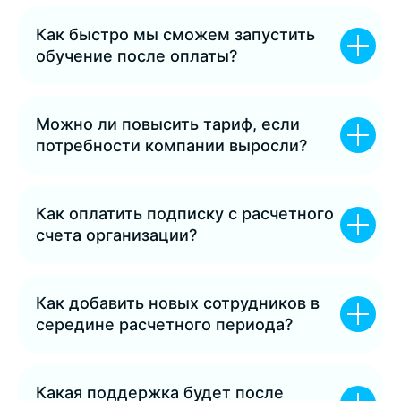
материалы по email/телефону от ООО
мотивация
«СEРВИС ГУPУ»
Как быстро мы сможем запустить
Корпоративный магазин
Топ
обучение после оплаты?
функционал
подарков внутри платформы
Оставить заявку
КОНТАКТЫ
HR-забота/HR-поддержка
Можно ли повысить тариф, если
потребности компании выросли?
Корпоративная соцсеть
График работы и
Платформа для обучения и
мотивации сотрудников
корпоративных мероприятий
Как оплатить подписку с расчетного
Дни
счета организации?
+7 (499) 647-73-
рождения
eNPS-опросы
Топ
функционал
с
64
аналитикой
Поддержка /
Мероприятия
Как добавить новых сотрудников в
support@service.guru
Бухгалтерия /
docs@service.guru
середине расчетного периода?
Продажи /
sales@service.guru
Помощь методолога
График работы:
Ежедневно с 10:00 до 19:00
Ежеквартальный мониторинг
Какая поддержка будет после
эффективности платформы