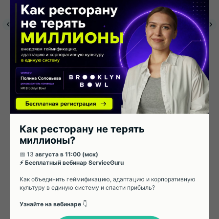
победе: 8
Курсы для обучения
Тарифы
Функционал
латформы
Отзывы
Решения в области
История
Вакансии
FAQ
Мероприятия
Другие услуги
ошибок,
Блог
Отзывы СМИ
Свяжитесь с нами
которых
ПЛАТФОРМА
КОМПАНИЯ
следует
+7
избегать при
адаптации
сотрудников
розничной
торговли
Как ресторану не терять
миллионы?
ПОДДЕРЖКА
Читать
Я даю согласие ООО «CЕPВИС ГУРУ» на
📅 13
августа в 11:00 (мск)
обработку моих персональных данных
⚡ Бесплатный вебинар ServiceGuru
для связи и обработки заявки.
[Политика конфиденциальности]
Как объединить геймификацию, адаптацию и корпоративную
Я согласен получать рекламные
культуру в единую систему и спасти прибыль?
материалы по email/телефону от ООО
«СEРВИС ГУPУ»
Узнайте на вебинаре
👇