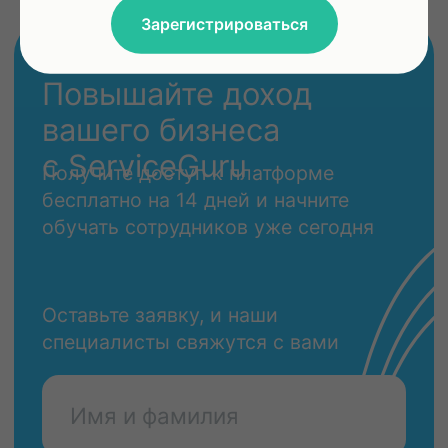
Зарегистрироваться
Оставить заявку
КОНТАКТЫ
Платформа для обучения и
мотивации сотрудников
+7 (499) 647-73-
64
Поддержка /
support@service.guru
Бухгалтерия /
docs@service.guru
Продажи /
sales@service.guru
График работы:
Ежедневно с 10:00 до 19:00