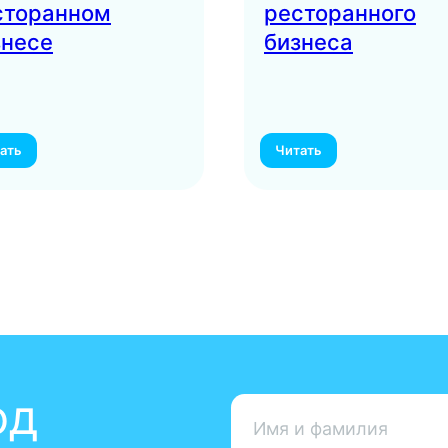
сторанном
ресторанного
знесе
бизнеса
ать
Читать
+7
я