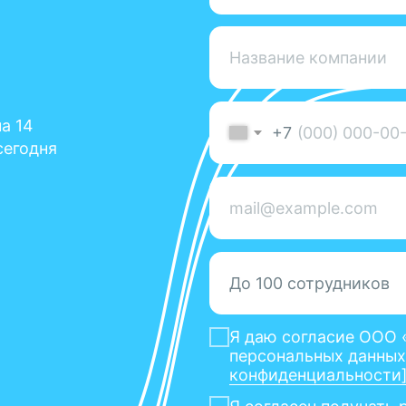
Я даю согласие ООО «CЕPВИС ГУР
персональных данных для связи и
конфиденциальности]
Я согласен получать рекламные м
ООО «СEРВИС ГУPУ»
Оставить заявку