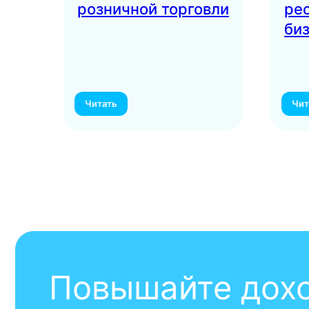
розничной торговли
ре
би
Читать
Чит
Повышайте доход
вашего бизнеса
с ServiceGuru
Получите доступ к платформе бесплатно на 14
дней и начните обучать сотрудников уже сегодн