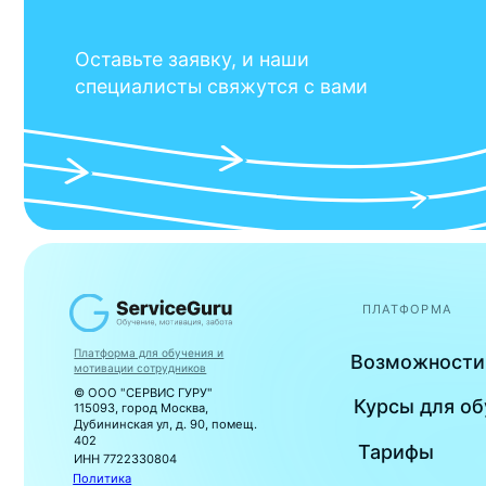
ПЛАТФОРМА
Платформа для обучения и
Возможности плат
мотивации сотрудников
© ООО "СЕРВИС ГУРУ"
Курсы для обучени
115093, город Москва,
Дубининская ул, д. 90, помещ.
402
Тарифы
ИНН 7722330804
Политика
Отзывы
конфиденциальности
Пользовательское
соглашение
Договор оферты
FAQ
Договор оферты оказания
услуг
Политика использования
cookie
Вы можете отозвать
согласие, написав на
support@service.guru