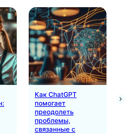
Как ChatGPT
Об
н:
помогает
ош
преодолеть
сл
проблемы,
пр
связанные с
со