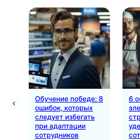
Обучение победе: 8
6 
ошибок, которых
эл
следует избегать
ст
при адаптации
уд
сотрудников
со