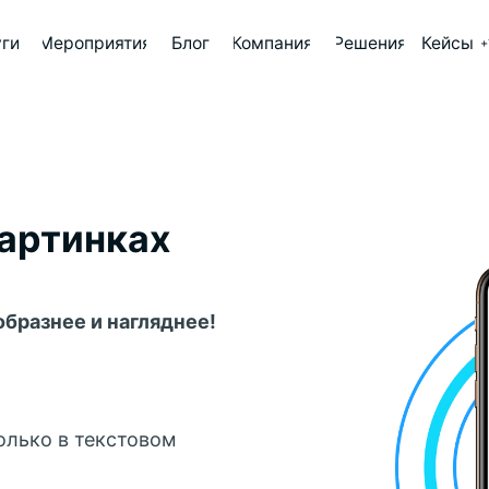
роприятия
Блог
Компания
Решения
Кейсы
+7 (499) 647-73-64
картинках
бразнее и нагляднее!
олько в текстовом