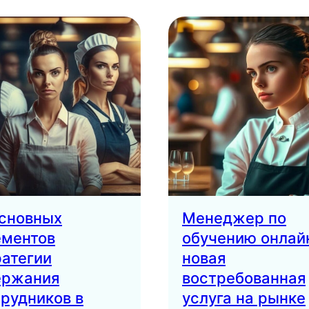
основных
Менеджер по
ементов
обучению онлай
ратегии
новая
ержания
востребованная
трудников в
услуга на рынке