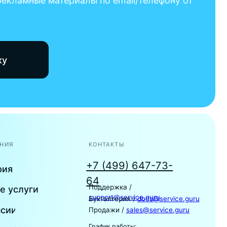
КОНТАКТЫ
+7 (499) 647-73-
64
Поддержка /
support@service.guru
Бухгалтерия /
docs@service.guru
Продажи /
sales@service.guru
График работы:
Ежедневно с 10:00 до 19:00