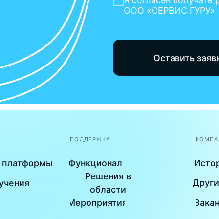
ПОДДЕРЖКА
КОМПАНИЯ
формы
Функционал
История
Решения в
Другие услуги
я
области
Мероприятия
Вакансии
Блог
Отзывы СМИ
Свяжитесь с нами
Сайт задизайнили
BlackSwan.