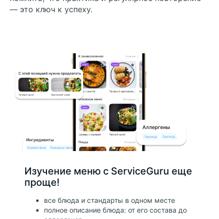
— это ключ к успеху.
ПЛАТФОРМА
КОМПАНИЯ
+7
ПОДДЕРЖКА
Я даю согласие ООО «CЕPВИС ГУРУ» на
обработку моих персональных данных
для связи и обработки заявки.
[Политика конфиденциальности]
Я согласен получать рекламные
материалы по email/телефону от ООО
Изучение меню с ServiceGuru еще
«СEРВИС ГУPУ»
проще!
все блюда и стандарты в одном месте
Оставить заявку
полное описание блюда: от его состава до
КОНТАКТЫ