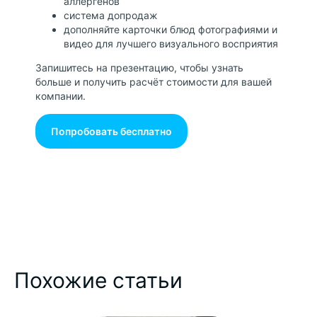
аллергенов
система допродаж
дополняйте карточки блюд фотографиями и
видео для лучшего визуального восприятия
Платформа для обучения и
Запишитесь на презентацию, чтобы узнать
мотивации сотрудников
больше и получить расчёт стоимости для вашей
компании.
+7 (499) 647-73-
Попробовать бесплатно
64
Поддержка /
support@service.guru
Бухгалтерия /
docs@service.guru
Продажи /
sales@service.guru
График работы:
Ежедневно с 10:00 до 19:00
Похожие статьи
© ООО "СЕРВИС ГУРУ"
115093, город Москва,
Дубининская ул, д. 90, помещ.