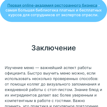
Первая online-академия ресторанного бизнеса
-
cамая большая библиотека платных и бесплатных
курсов для сотрудников от экспертов отрасли.
Повышайте доход
вашего бизнеса
с ServiceGuru
Получите доступ к платформе
Заключение
бесплатно на 14 дней и начните
обучать сотрудников уже сегодня
Изучение меню — важнейший аспект работы
Оставьте заявку, и наши
официанта. Быстро выучить меню можно, если
специалисты свяжутся с вами
использовать несколько проверенных способов:
от помощи коллег до визуального запоминания и
ежедневной работы с стоп-листом. Знание блюд и
озможности
их ингредиентов делает вас более уверенным и
Курсы для обучения
Тарифы
Функционал
латформы
Отзывы
Решения в области
История
компетентным в работе с гостями. Важно
Вакансии
FAQ
Мероприятия
Другие услуги
Блог
Отзывы СМИ
Свяжитесь с нами
помнить, что практика и регулярное повторение