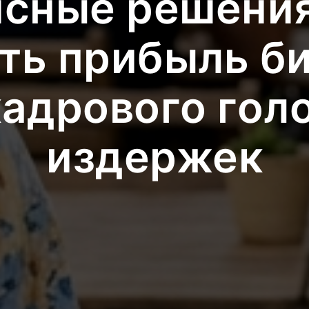
сные решения
ть прибыль би
кадрового голо
издержек