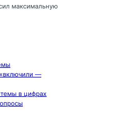
осил максимальную
емы
 «включили —
стемы в цифрах
вопросы