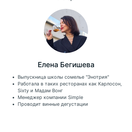
Оставьте заявку, и наши
специалисты свяжутся с вами
озможности
Курсы для обучения
Тарифы
Функционал
латформы
Отзывы
Решения в области
История
Вакансии
FAQ
Мероприятия
Другие услуги
Блог
Отзывы СМИ
Свяжитесь с нами
Елена Бегишева
ПЛАТФОРМА
КОМПАНИЯ
+7
Выпускница школы сомелье "Энотрия"
Работала в таких ресторанах как Карлосон,
Sixty и Мадам Вонг
Менеджер компании Simple
Проводит винные дегустации
ПОДДЕРЖКА
Я даю согласие ООО «CЕPВИС ГУРУ» на