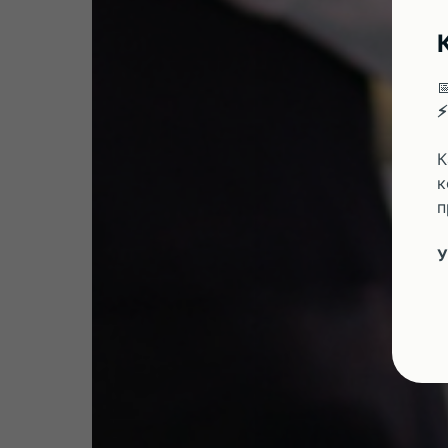

⚡
К
к
п
У