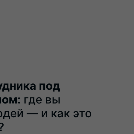
удника под
пом:
где вы
юдей — и как это
?