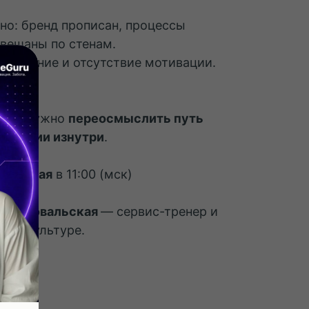
но: бренд прописан, процессы
звешаны по стенам.
выгорание и отсутствие мотивации.
дей, нужно
переосмыслить путь
омпании изнутри
.
р 29 мая
в 11:00 (мск)
ара Ковальская
— сервис-тренер и
ной культуре.