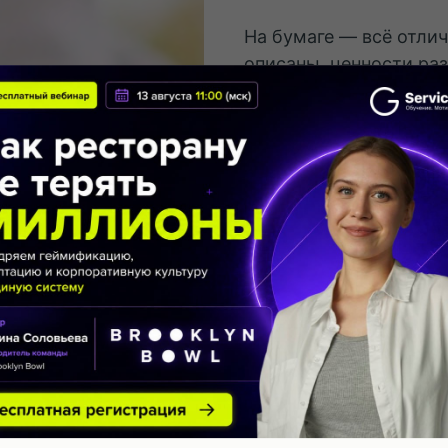
На бумаге — всё отлич
описаны, ценности ра
А в жизни — текучка, 
Знакомо?
Чтобы удерживать лю
сотрудника и бренд к
🕛
Бесплатный вебина
🎤В прямом эфире
Там
эксперт по корпоратив
Смотреть запись