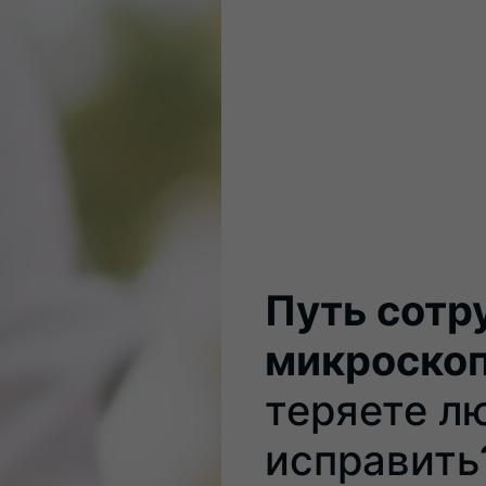
Путь сотр
микроско
теряете л
исправить