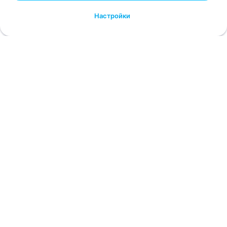
Настройки
Обучение сотрудников: из 2025 в
2026.
Форматы и инструменты, которые
вовлекают команду и приносят
результат.
Тратим ресурсы на обучение команды, а результата -
ноль 😓