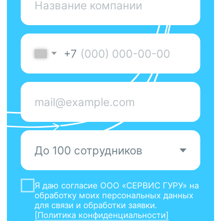
Я даю согласие ООО «CЕPВИС ГУРУ» на
обработку моих персональных данных
для связи и обработки заявки.
[Политика конфиденциальности]
Я согласен получать рекламные
материалы по email/телефону от ООО
«СEРВИС ГУPУ»
Оставить заявку
КОНТАКТЫ
Платформа для обучения и
мотивации сотрудников
+7 (499) 647-73-
64
Поддержка /
support@service.guru
Бухгалтерия /
docs@service.guru