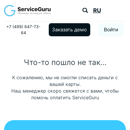
RU
+7 (499) 647-73-
Заказать демо
Войти
64
Что-то пошло не так...
К сожалению, мы не смогли списать деньги с
вашей карты.
Наш менеджер скоро свяжется с вами, чтобы
помочь оплатить ServiceGuru
Повышайте доход
вашего бизнеса
с ServiceGuru
Получите доступ к платформе
бесплатно на 14 дней и начните
обучать сотрудников уже сегодня